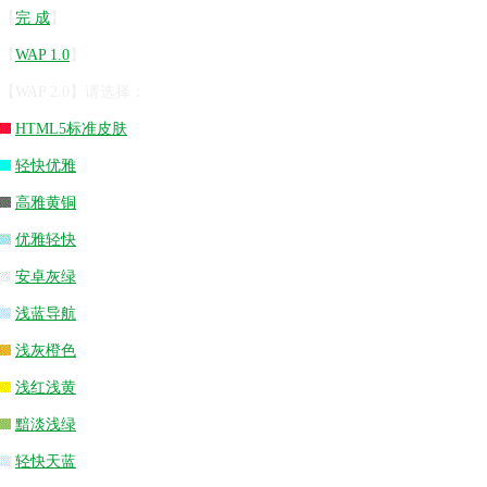
【
完 成
】
【
WAP 1.0
】
【WAP 2.0】请选择：
HTML5标准皮肤
轻快优雅
高雅黄铜
优雅轻快
安卓灰绿
浅蓝导航
浅灰橙色
浅红浅黄
黯淡浅绿
轻快天蓝