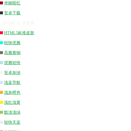
华丽暗红
安卓下载
【HTML5】请选择：
HTML5标准皮肤
轻快优雅
高雅黄铜
优雅轻快
安卓灰绿
浅蓝导航
浅灰橙色
浅红浅黄
黯淡浅绿
轻快天蓝