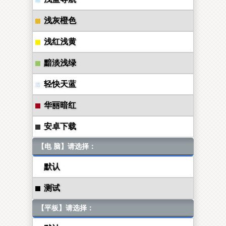
浅灰橙色
浅红浅黄
黯淡浅绿
轻快天蓝
华丽暗红
安卓下载
【电 脑】请选择：
默认
测试
【平板】请选择：