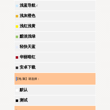
浅蓝导航
√
浅灰橙色
浅红浅黄
黯淡浅绿
轻快天蓝
华丽暗红
安卓下载
【电 脑】请选择：
默认
测试