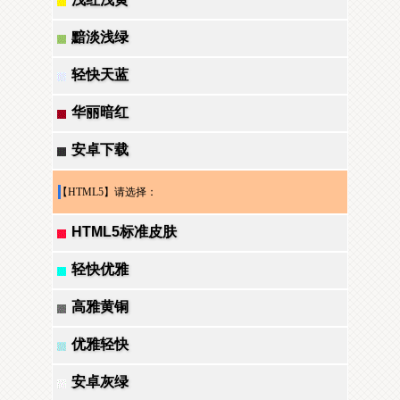
黯淡浅绿
轻快天蓝
华丽暗红
安卓下载
【HTML5】请选择：
HTML5标准皮肤
轻快优雅
高雅黄铜
优雅轻快
安卓灰绿