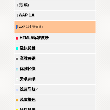
完 成
【
】
WAP 1.0
【
】
【WAP 2.0】请选择：
HTML5标准皮肤
轻快优雅
高雅黄铜
优雅轻快
安卓灰绿
浅蓝导航
√
浅灰橙色
浅红浅黄