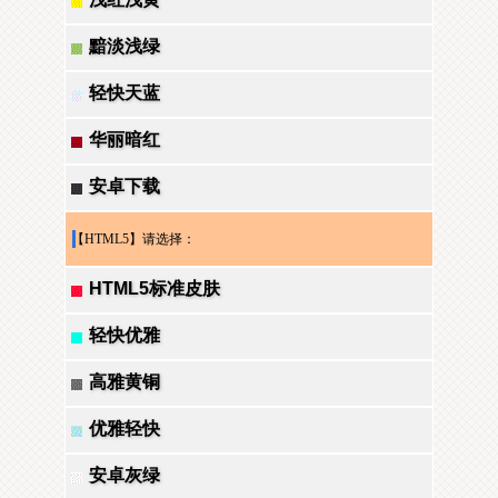
黯淡浅绿
轻快天蓝
华丽暗红
安卓下载
【HTML5】请选择：
HTML5标准皮肤
轻快优雅
高雅黄铜
优雅轻快
安卓灰绿