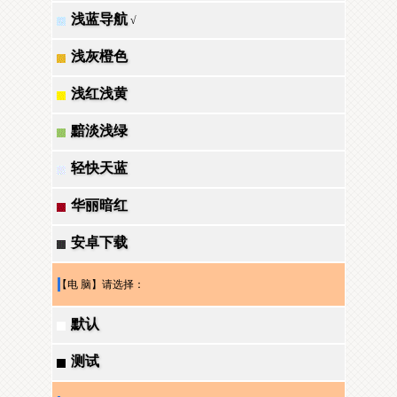
浅蓝导航
√
浅灰橙色
浅红浅黄
黯淡浅绿
轻快天蓝
华丽暗红
安卓下载
【电 脑】请选择：
默认
测试