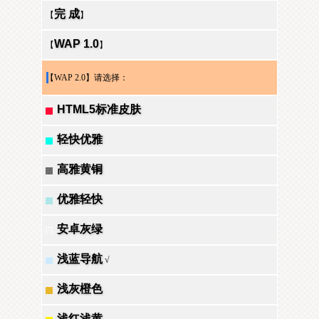
完 成
【
】
WAP 1.0
【
】
【WAP 2.0】请选择：
HTML5标准皮肤
轻快优雅
高雅黄铜
优雅轻快
安卓灰绿
浅蓝导航
√
浅灰橙色
浅红浅黄