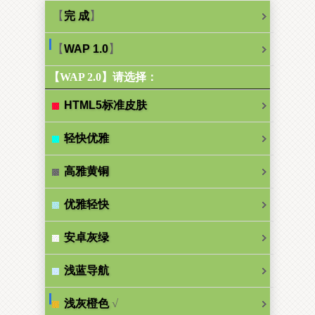
【
】
完 成
【
】
WAP 1.0
【WAP 2.0】请选择：
HTML5标准皮肤
轻快优雅
高雅黄铜
优雅轻快
安卓灰绿
浅蓝导航
√
浅灰橙色