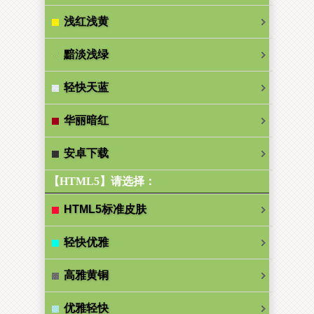
浅红浅黄
黯淡浅绿
轻快天蓝
华丽暗红
安卓下载
【HTML5】请选择：
HTML5标准皮肤
轻快优雅
高雅黄铜
优雅轻快