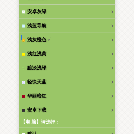
安卓灰绿
浅蓝导航
√
浅灰橙色
浅红浅黄
黯淡浅绿
轻快天蓝
华丽暗红
安卓下载
【电 脑】请选择：
默认