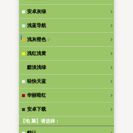
安卓灰绿
浅蓝导航
√
浅灰橙色
浅红浅黄
黯淡浅绿
轻快天蓝
华丽暗红
安卓下载
【电 脑】请选择：
默认