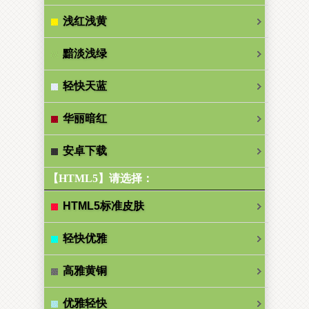
浅红浅黄
黯淡浅绿
轻快天蓝
华丽暗红
安卓下载
【HTML5】请选择：
HTML5标准皮肤
轻快优雅
高雅黄铜
优雅轻快