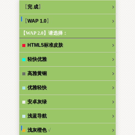
【
】
完 成
【
】
WAP 1.0
【WAP 2.0】请选择：
HTML5标准皮肤
轻快优雅
高雅黄铜
优雅轻快
安卓灰绿
浅蓝导航
√
浅灰橙色