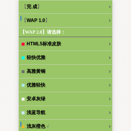
【
】
完 成
【
】
WAP 1.0
【WAP 2.0】请选择：
HTML5标准皮肤
轻快优雅
高雅黄铜
优雅轻快
安卓灰绿
浅蓝导航
√
浅灰橙色