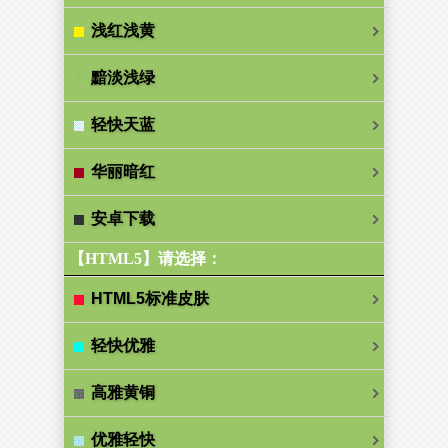
浅红浅黄
黯淡浅绿
轻快天蓝
华丽暗红
安卓下载
【HTML5】请选择：
HTML5标准皮肤
轻快优雅
高雅黄铜
优雅轻快