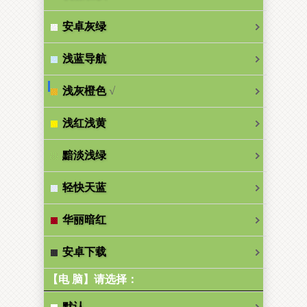
安卓灰绿
浅蓝导航
√
浅灰橙色
浅红浅黄
黯淡浅绿
轻快天蓝
华丽暗红
安卓下载
【电 脑】请选择：
默认