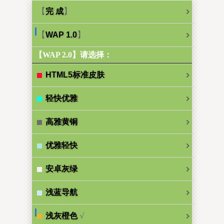
【
】
完 成
【
】
WAP 1.0
【WAP 2.0】请选择：
HTML5标准皮肤
轻快优雅
高雅黄铜
优雅轻快
安卓灰绿
浅蓝导航
√
浅灰橙色