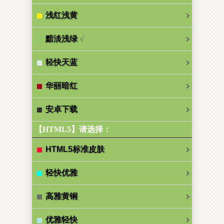
浅红浅黄
√
黯淡浅绿
轻快天蓝
华丽暗红
安卓下载
【HTML5】请选择：
HTML5标准皮肤
轻快优雅
高雅黄铜
优雅轻快