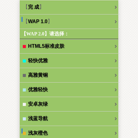
【
】
完 成
【
】
WAP 1.0
【WAP 2.0】请选择：
HTML5标准皮肤
轻快优雅
高雅黄铜
优雅轻快
安卓灰绿
浅蓝导航
浅灰橙色