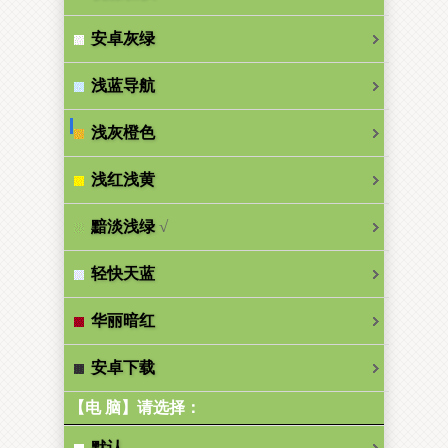
安卓灰绿
浅蓝导航
浅灰橙色
浅红浅黄
√
黯淡浅绿
轻快天蓝
华丽暗红
安卓下载
【电 脑】请选择：
默认