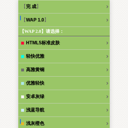
【
】
完 成
【
】
WAP 1.0
【WAP 2.0】请选择：
HTML5标准皮肤
轻快优雅
高雅黄铜
优雅轻快
安卓灰绿
浅蓝导航
浅灰橙色