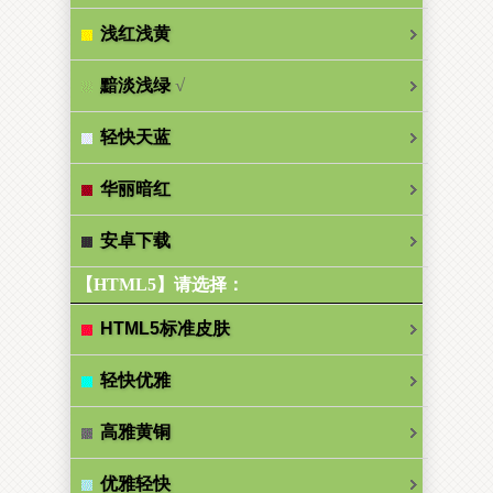
浅红浅黄
√
黯淡浅绿
轻快天蓝
华丽暗红
安卓下载
【HTML5】请选择：
HTML5标准皮肤
轻快优雅
高雅黄铜
优雅轻快