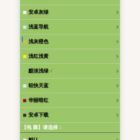
安卓灰绿
浅蓝导航
浅灰橙色
浅红浅黄
√
黯淡浅绿
轻快天蓝
华丽暗红
安卓下载
【电 脑】请选择：
默认