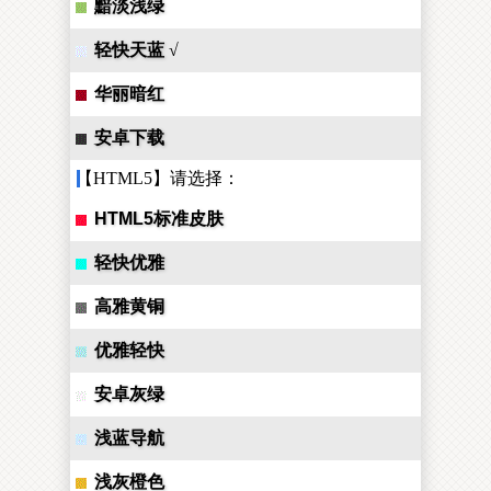
黯淡浅绿
轻快天蓝
√
华丽暗红
安卓下载
【HTML5】请选择：
HTML5标准皮肤
轻快优雅
高雅黄铜
优雅轻快
安卓灰绿
浅蓝导航
浅灰橙色