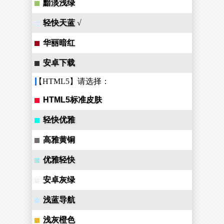
黯淡浅绿
轻快天蓝
√
华丽暗红
安卓下载
【HTML5】请选择：
HTML5标准皮肤
轻快优雅
高雅黄铜
优雅轻快
安卓灰绿
浅蓝导航
浅灰橙色