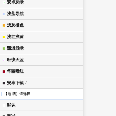
安卓灰绿
浅蓝导航
浅灰橙色
浅红浅黄
黯淡浅绿
轻快天蓝
华丽暗红
安卓下载
√
【电 脑】请选择：
默认