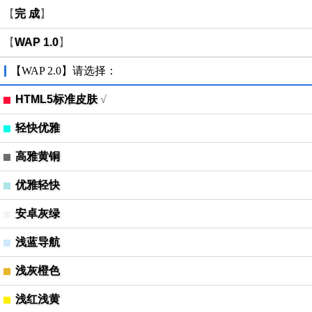
【
完 成
】
【
WAP 1.0
】
【WAP 2.0】请选择：
HTML5标准皮肤
√
轻快优雅
高雅黄铜
优雅轻快
安卓灰绿
浅蓝导航
浅灰橙色
浅红浅黄