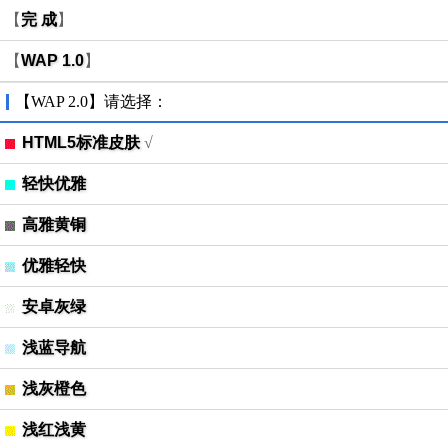
【
完 成
】
【
WAP 1.0
】
【WAP 2.0】请选择：
HTML5标准皮肤
√
轻快优雅
高雅黄铜
优雅轻快
安卓灰绿
浅蓝导航
浅灰橙色
浅红浅黄