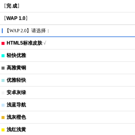
【
完 成
】
【
WAP 1.0
】
【WAP 2.0】请选择：
HTML5标准皮肤
√
轻快优雅
高雅黄铜
优雅轻快
安卓灰绿
浅蓝导航
浅灰橙色
浅红浅黄